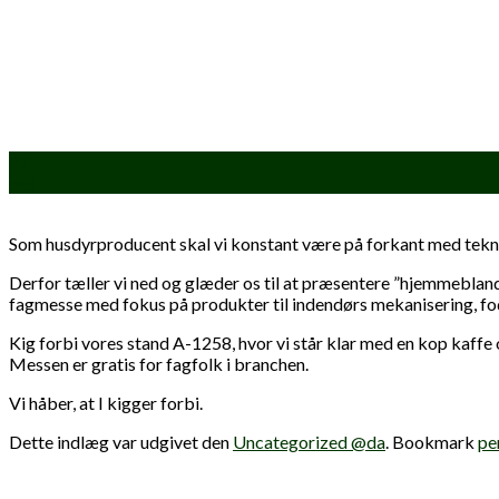
22
okt
Som husdyrproducent skal vi konstant være på forkant med tekn
Derfor tæller vi ned og glæder os til at præsentere ”hjemmeblan
fagmesse med fokus på produkter til indendørs mekanisering, fo
Kig forbi vores stand A-1258, hvor vi står klar med en kop ka
Messen er gratis for fagfolk i branchen.
Vi håber, at I kigger forbi.
Dette indlæg var udgivet den
Uncategorized @da
. Bookmark
pe