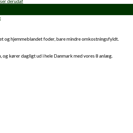
nser derudaf
g
tillet og hjemmeblandet foder, bare mindre omkostningsfyldt.
, og kører dagligt ud i hele Danmark med vores 8 anlæg.