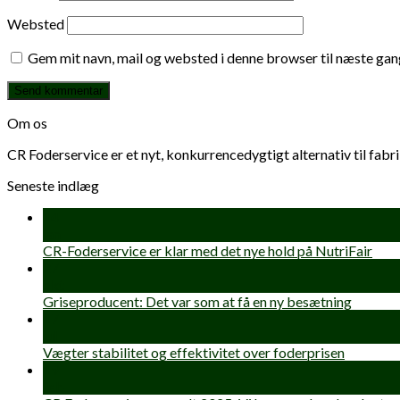
Websted
Gem mit navn, mail og websted i denne browser til næste ga
Om os
CR Foderservice er et nyt, konkurrencedygtigt alternativ til fab
Seneste indlæg
14
jan
CR-Foderservice er klar med det nye hold på NutriFair
27
okt
Griseproducent: Det var som at få en ny besætning
17
jul
Vægter stabilitet og effektivitet over foderprisen
19
feb