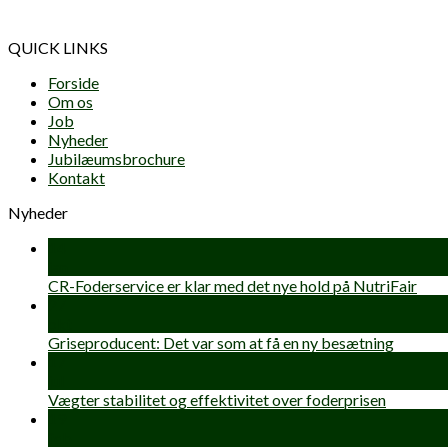
QUICK LINKS
Forside
Om os
Job
Nyheder
Jubilæumsbrochure
Kontakt
Nyheder
14
jan
CR-Foderservice er klar med det nye hold på NutriFair
27
okt
Griseproducent: Det var som at få en ny besætning
17
jul
Vægter stabilitet og effektivitet over foderprisen
19
feb