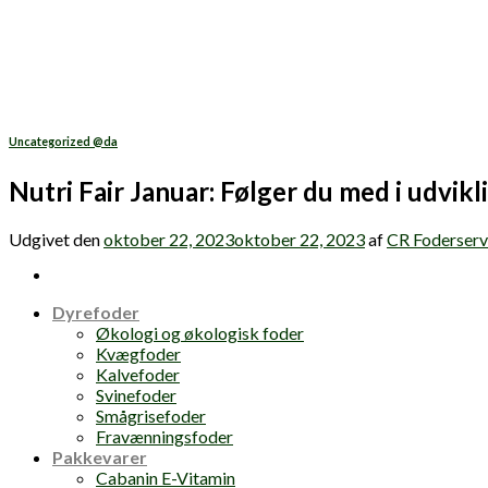
Skip
to
content
Uncategorized @da
Nutri Fair Januar: Følger du med i udvik
Udgivet den
oktober 22, 2023
oktober 22, 2023
af
CR Foderserv
Dyrefoder
Økologi og økologisk foder
Kvægfoder
Kalvefoder
Svinefoder
Smågrisefoder
Fravænningsfoder
Pakkevarer
Cabanin E-Vitamin