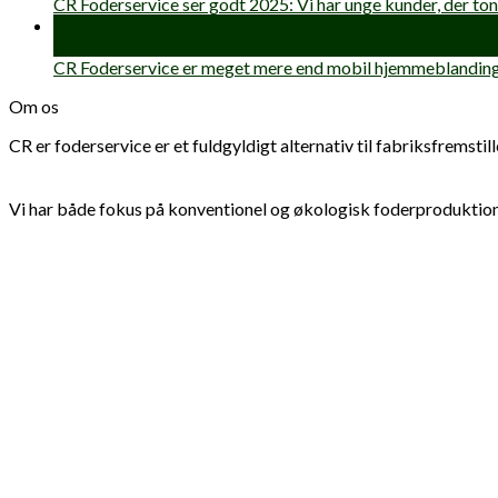
CR Foderservice ser godt 2025: Vi har unge kunder, der to
14
jan
CR Foderservice er meget mere end mobil hjemmeblandin
Om os
CR er foderservice er et fuldgyldigt alternativ til fabriksfrems
Vi har både fokus på konventionel og økologisk foderproduktion