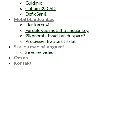
Guldmix
Cabanin® CSD
DefloSan®
Mobil blandeanlæg
Her kører vi
Fordele ved mobilt blandeanlæg
Økonomi – hvad kan du spare?
Processen fra start til slut
Skal du med på vognen?
Se vores video
Om os
Kontakt