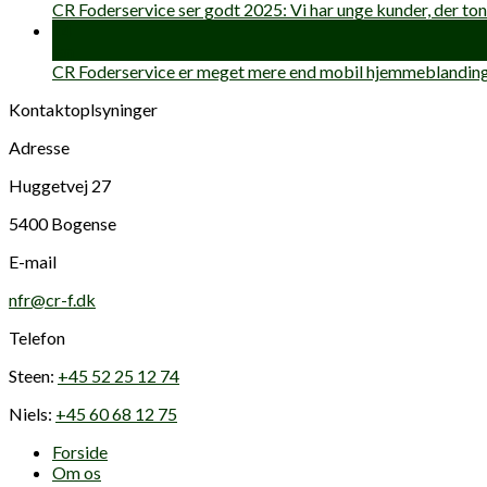
CR Foderservice ser godt 2025: Vi har unge kunder, der to
14
jan
CR Foderservice er meget mere end mobil hjemmeblandin
Kontaktoplsyninger
Adresse
Huggetvej 27
5400 Bogense
E-mail
nfr@cr-f.dk
Telefon
Steen:
+45 52 25 12 74
Niels:
+45 60 68 12 75
Forside
Om os