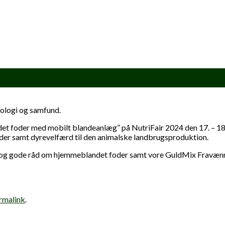
ologi og samfund.
det foder med mobilt blandeanlæg” på NutriFair 2024 den 17. – 18
der samt dyrevelfærd til den animalske landbrugsproduktion.
ffe og gode råd om hjemmeblandet foder samt vore GuldMix Fravæn
rmalink
.